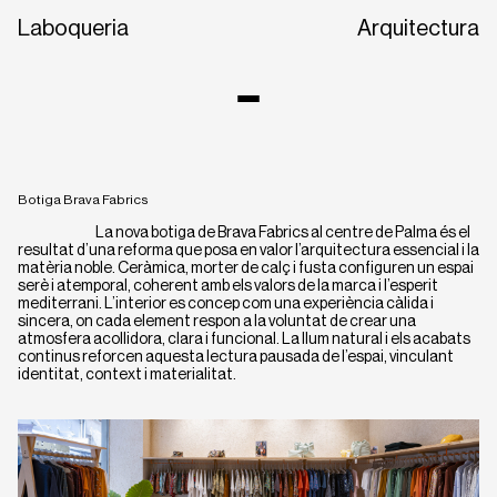
Laboqueria
Arquitectura
Botiga Brava Fabrics
La nova botiga de Brava Fabrics al centre de Palma és el
resultat d’una reforma que posa en valor l’arquitectura essencial i la
matèria noble. Ceràmica, morter de calç i fusta configuren un espai
serè i atemporal, coherent amb els valors de la marca i l’esperit
mediterrani. L’interior es concep com una experiència càlida i
sincera, on cada element respon a la voluntat de crear una
atmosfera acollidora, clara i funcional. La llum natural i els acabats
CA
EN
ES
continus reforcen aquesta lectura pausada de l’espai, vinculant
identitat, context i materialitat.