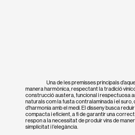
Una de les premisses principals d’aques
manera harmònica, respectant la tradició viníco
construcció austera, funcional i respectuosa amb
naturals com la fusta contralaminada i el suro, 
d’harmonia amb el medi. El disseny busca reduir
compacta i eficient, a fi de garantir una correc
respon a la necessitat de produir vins de mane
simplicitat i l’elegància.