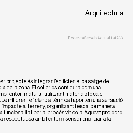
Arquitectura
CA
Recerca
Serveis
Actualitat
ES
EN
t projecte és integrar l’edifici en el paisatge de
la de la zona. El celler es configura com una
 l’entorn natural, utilitzant materials locals i
que milloren l’eficiència tèrmica i aporten una sensació
 l’impacte al terreny, organitzant l’espai de manera
ta funcionalitat per al procés vinícola. Aquest projecte
ra respectuosa amb l’entorn, sense renunciar a la