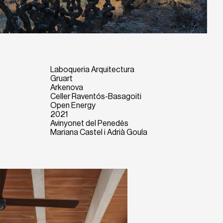
Laboqueria Arquitectura
Gruart
Arkenova
Celler Raventós-Basagoiti
Open Energy
2021
Avinyonet del Penedès
Mariana Castel i Adrià Goula