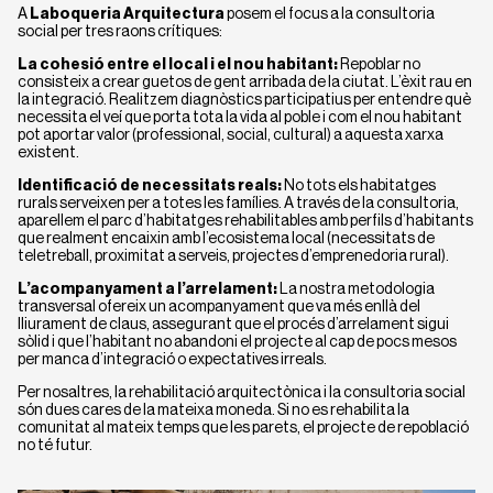
A
Laboqueria Arquitectura
posem el focus a la consultoria
social per tres raons crítiques:
La cohesió entre el local i el nou habitant:
Repoblar no
consisteix a crear guetos de gent arribada de la ciutat. L’èxit rau en
la integració. Realitzem diagnòstics participatius per entendre què
necessita el veí que porta tota la vida al poble i com el nou habitant
pot aportar valor (professional, social, cultural) a aquesta xarxa
existent.
Identificació de necessitats reals:
No tots els habitatges
rurals serveixen per a totes les famílies. A través de la consultoria,
aparellem el parc d’habitatges rehabilitables amb perfils d’habitants
que realment encaixin amb l’ecosistema local (necessitats de
teletreball, proximitat a serveis, projectes d’emprenedoria rural).
L’acompanyament a l’arrelament:
La nostra metodologia
transversal ofereix un acompanyament que va més enllà del
lliurament de claus, assegurant que el procés d’arrelament sigui
sòlid i que l’habitant no abandoni el projecte al cap de pocs mesos
per manca d’integració o expectatives irreals.
Per nosaltres, la rehabilitació arquitectònica i la consultoria social
són dues cares de la mateixa moneda. Si no es rehabilita la
comunitat al mateix temps que les parets, el projecte de repoblació
no té futur.