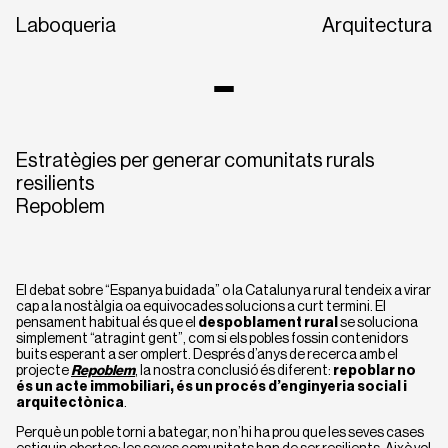
Laboqueria
Arquitectura
Estratègies per generar comunitats rurals
resilients
Repoblem
El debat sobre “Espanya buidada” o la Catalunya rural tendeix a virar
cap a la nostàlgia oa equivocades solucions a curt termini. El
CA
EN
ES
pensament habitual és que el
despoblament rural
se soluciona
simplement “atragint gent”, com si els pobles fossin contenidors
buits esperant a ser omplert. Després d’anys de recerca amb el
projecte
Repoblem
, la nostra conclusió és diferent:
repoblar no
és un acte immobiliari, és un procés d’enginyeria social i
arquitectònica
.
Perquè un poble torni a bategar, no n’hi ha prou que les seves cases