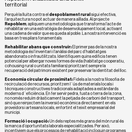
territorial
Perquè la lluita contra el
despoblament rural
sigui efectiva,
l’arquitectura no pot actuar de manera aïllada. Al projecte
Repoblem
, apliquem una metodologia que transforma l’acte de
rehabilitar en una estratègia de desenvolupament local, activant
una cadena de valor que es queda al poble. La nostra intervenció es
basa en tres pilars fonamentals:
Rehabilitar abans que construir:
El primer pas de la nostra
metodologia és l’inventari i l’anàlisi del parc d’habitatges
abandonats o infrautilitzats. Identifiquem quins edificis tenen
potencial per albergar noves formes de vida (habitatge cooperatiu,
cohousing rural o unitats familiars) prioritzant sempre la
recuperació del patrimoni existent per preservar la identitat del lloc.
Economia circular de proximitat:
Fidels a la nostra filosofia de
recirculació de recursos, prioritzem l´ús de materials locals i
tècniques constructives tradicionals adaptades a estàndards
moderns d´eficiència. En fer servir pedra, fusta o terra de la zona,
no només reduïm dràsticament la petjada de carboni del transport,
sinó que reinjectem la inversió econòmica directament en els
proveïdors i artesans locals, enfortint el teixit empresarial del
municipi.
Formació i ocupació:
Un dels reptes més grans del món rural és
la manca d’oportunitats laborals especialitzades. Per això,
incentiviem que els processos de rehabilitació incloguin programes