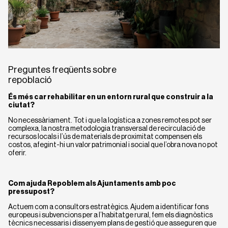
Preguntes freqüents sobre
repoblació
És més car rehabilitar en un entorn rural que construir a la
ciutat?
No necessàriament. Tot i que la logística a zones remotes pot ser
complexa, la nostra metodologia transversal de recirculació de
recursos locals i l’ús de materials de proximitat compensen els
costos, afegint-hi un valor patrimonial i social que l’obra nova no pot
oferir.
Com ajuda Repoblem als Ajuntaments amb poc
pressupost?
Actuem com a consultors estratègics. Ajudem a identificar fons
europeus i subvencions per a l’habitatge rural, fem els diagnòstics
tècnics necessaris i dissenyem plans de gestió que asseguren que