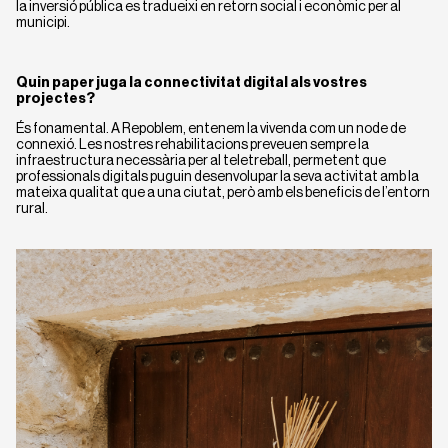
la inversió pública es tradueixi en retorn social i econòmic per al
municipi.
Quin paper juga la connectivitat digital als vostres
projectes?
És fonamental. A Repoblem, entenem la vivenda com un node de
connexió. Les nostres rehabilitacions preveuen sempre la
infraestructura necessària per al teletreball, permetent que
professionals digitals puguin desenvolupar la seva activitat amb la
mateixa qualitat que a una ciutat, però amb els beneficis de l’entorn
rural.