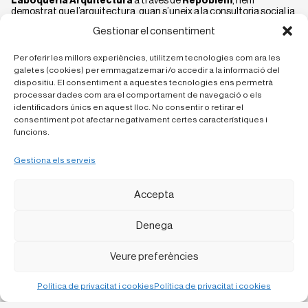
Laboqueria Arquitectura
a través de
Repoblem
, hem
demostrat que l’arquitectura, quan s’uneix a la consultoria social ia
la gestió del patrimoni, té el poder de tornar la vida als pobles.
Gestionar el consentiment
Si representeu una administració pública, una associació o un
col·lectiu interessat a revertir el despoblament a través de
Per oferir les millors experiències, utilitzem tecnologies com ara les
l’arquitectura estratègica:
galetes (cookies) per emmagatzemar i/o accedir a la informació del
dispositiu. El consentiment a aquestes tecnologies ens permetrà
Contacta amb Laboqueria Arquitectura
per conèixer més sobre el
processar dades com ara el comportament de navegació o els
nostre projecte Repoblem. Junts podem dissenyar el camí de
tornada al camp, amb rigor tècnic i compromís social.
identificadors únics en aquest lloc. No consentir o retirar el
consentiment pot afectar negativament certes característiques i
funcions.
Gestiona els serveis
Accepta
Denega
Veure preferències
Política de privacitat i cookies
Política de privacitat i cookies