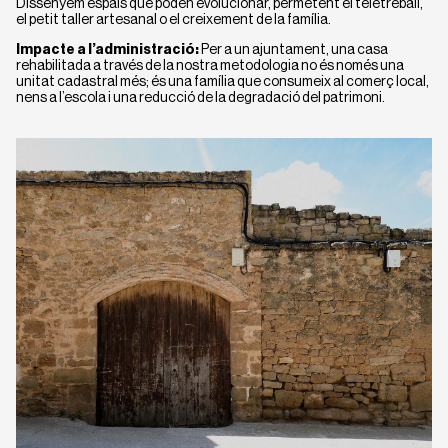
Dissenyem espais que poden evolucionar, permetent el teletreball,
el petit taller artesanal o el creixement de la família.
Impacte a l’administració:
Per a un ajuntament, una casa
rehabilitada a través de la nostra metodologia no és només una
unitat cadastral més; és una família que consumeix al comerç local,
nens a l’escola i una reducció de la degradació del patrimoni.