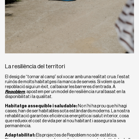
La resiliència del territori
El desig de “tornar al camp” sol xocar amb una realitat crua: l’estat
ruïnós de molts habitatges i la manca de serveis. Si volem que la
repoblació sigui un èxit, cal baixar les barreres d’entrada. A
Repoblem
, apostem per un model de resiliència rural basat en la
disponibilitat i la qualitat.
Habitatge assequible i saludable:
No n’hi ha prou que hi hagi
cases; han de ser habitables sota estàndards moderns. La nostra
rehabilitació garanteix eficiència energètica i salut interior, cosa
que redueix el cost de vida per al nou habitant i assegura la seva
permanència.
Adaptabilitat:
Els projectes de Repoblem no són estàtics.