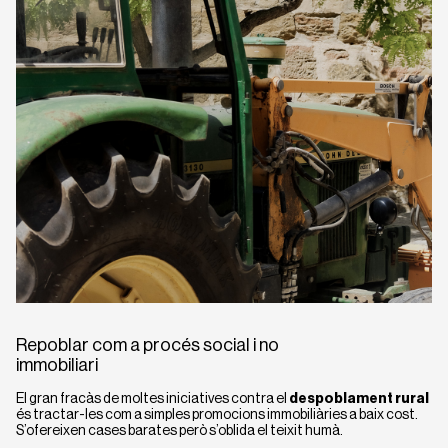
Repoblar com a procés social i no
immobiliari
El gran fracàs de moltes iniciatives contra el
despoblament rural
és tractar-les com a simples promocions immobiliàries a baix cost.
S’ofereixen cases barates però s’oblida el teixit humà.