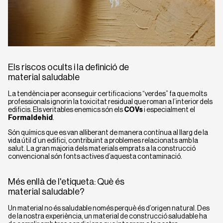
Els riscos ocults i la definició de
material saludable
La tendència per aconseguir certificacions “verdes” fa que molts
professionals ignorin la toxicitat residual que roman a l’interior dels
edificis. Els veritables enemics són els
COVs
i especialment el
Formaldehid
.
Són químics que es van alliberant de manera contínua al llarg de la
vida útil d’un edifici, contribuint a problemes relacionats amb la
salut. La gran majoria dels materials emprats a la construcció
convencional són fonts actives d’aquesta contaminació.
Més enllà de l'etiqueta: Què és
material saludable?
Un material no és saludable només perquè és d’origen natural. Des
de la nostra experiència, un material de construcció saludable ha