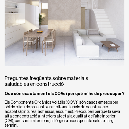
Preguntes freqüents sobre materials
saludables en construcció
Què són exactament els COVs i per què m’he de preocupar?
Els Components Orgànics Volàtils (COVs) són gasos emesos per
sòlids o líquids presents en molts materials de construcció i
acabats (pintures, adhesius, escumes). Preocupen perquè la seva
alta concentració a interiors afecta la qualitat de l’aire interior
(CAI), causant irritacions, al·lèrgies i riscos per a la salut a llarg
termini.