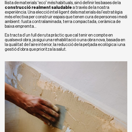
llista de materials “eco” més habituals, sinó definir les bases de la
construcció realment saludable
a través de la nostra
experiència. Una elecció intel·ligent dels materials és l’estratègia
més efectiva per construir espais que tenen cura de persones i medi
ambient: fusta contralaminada, terra compactada, ceràmica de
baixa empremta…
Es tracta d’un full de ruta pràctic que cal tenir en compte en
qualsevol obra, ja sigui una rehabilitació o una obra nova, basada en
la qualitat de l’aire interior, la reducció de la petjada ecològica i una
gestió d’obra que prioritza la salut.