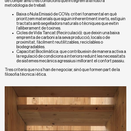
de complir amb tres condicions que integrem a la nostra
metodologia de treball:
Baixa o Nula Emissió de COVs: criteri fonamental en què
prioritzem materials que siguin inherentment inerts, estiguin
tractats amb segelladors naturals o tècniques que evitin
l’alliberament de toxines.
Cicles de Vida Tancat (Recirculació): que deixin una baixa
empremta de carboni a la seva producció, locals o de
proximitat, fàcilment reutilitzables, reciclables o
biodegradables.
Capacitat Bioclimàtica: que contribueixin de manera activa a
la regulació de condicions a interiors reduint les necessitats
de sistemes mecànics agressius i millorant el confort passiu.
Tres criteris que no s’han de negociar, sinó que formen part de la
filosofia tècnica i ètica.