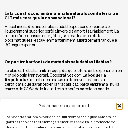
És la construcció amb materials naturals com la terra o el
CLT més cara que la convencional?
El cost inicial dels materials saludables pot ser comparable o
lleugerament superior, però la inversió s’amortitza ràpidament. La
reducció del consum energètic gràcies a les propietats
bioclimàtiques i l’estalvi en manteniment a llarg termini fan que el
ROI sigui superior.
On puc trobar fonts de materials saludables i fiables?
La clau és treballar amb un equip darquitectura amb experiència en
metodologia transversal. Cooperatives com
Laboqueria
Arquitectura
mantenen una xarxa de proveïdors locals i
certificats que garanteixen la traçabilitat, baixa empremta i nul·la
emissió de COVs de la fusta, terra o ceràmica seleccionada.
Gestionar el consentiment
Què és la inèrcia tèrmica i com l’aporten aquests
materials?
Per oferir les millors experiències, utilitzem tecnologies com ara les
La inèrcia tèrmica és la capacitat dun material per emmagatzemar
galetes (cookies) per emmagatzemar i/o accedir a la informació del
calor i alliberar-lo lentament. Materials massius com la termoargila
dispositiu. El consentiment a aquestes tecnologies ens permetrà