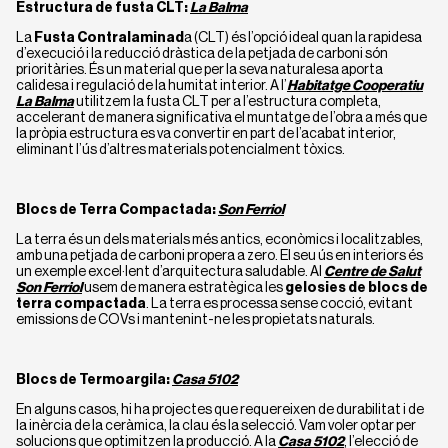
Estructura de fusta CLT:
La Balma
La
Fusta Contralaminad
a (CLT) és l’opció ideal quan la rapidesa
d’execució i la reducció dràstica de la petjada de carboni són
prioritàries. És un material que per la seva naturalesa aporta
calidesa i regulació de la humitat interior. A l’
Habitatge Cooperatiu
La Balma
utilitzem la fusta CLT per a l’estructura completa,
accelerant de manera significativa el muntatge de l’obra a més que
la pròpia estructura es va convertir en part de l’acabat interior,
eliminant l’ús d’altres materials potencialment tòxics.
Blocs de Terra Compactada:
Son Ferriol
La terra és un dels materials més antics, econòmics i localitzables,
amb una petjada de carboni propera a zero. El seu ús en interiors és
un exemple excel·lent d’arquitectura saludable. Al
Centre de Salut
Son Ferriol
usem de manera estratègica les
gelosies de blocs de
terra compactada
. La terra es processa sense cocció, evitant
emissions de COVs i mantenint-ne les propietats naturals.
Blocs de Termoargila:
Casa 5102
En alguns casos, hi ha projectes que requereixen de durabilitat i de
la inèrcia de la ceràmica, la clau és la selecció. Vam voler optar per
solucions que optimitzen la producció. A la
Casa 5102
, l’elecció de