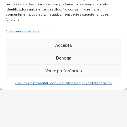
o la terra compactada augmenten la inèrcia de l’edifici, cosa que
processar dades com ara el comportament de navegació o els
suavitza les oscil·lacions de temperatura i manté el confort interior
de manera passiva.
identificadors únics en aquest lloc. No consentir o retirar el
consentiment pot afectar negativament certes característiques i
funcions.
Gestiona els serveis
Accepta
Denega
Veure preferències
Política de privacitat i cookies
Política de privacitat i cookies
Bruc, 13 1-1
08010 Barcelona
C/ Urgell 57 baixos,
25300 Tàrrega
info@laboqueria.net
932 120 956