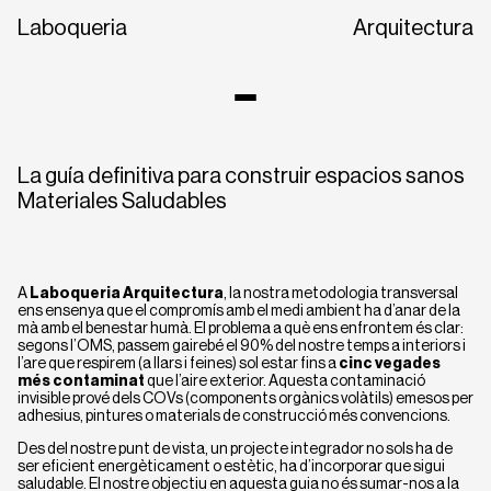
Laboqueria
Arquitectura
La guía definitiva para construir espacios sanos
Materiales Saludables
A
Laboqueria Arquitectura
, la nostra metodologia transversal
ens ensenya que el compromís amb el medi ambient ha d’anar de la
mà amb el benestar humà. El problema a què ens enfrontem és clar:
CA
EN
ES
segons l’OMS, passem gairebé el 90% del nostre temps a interiors i
l’are que respirem (a llars i feines) sol estar fins a
cinc vegades
més contaminat
que l’aire exterior. Aquesta contaminació
invisible prové dels COVs (components orgànics volàtils) emesos per
adhesius, pintures o materials de construcció més convencions.
Des del nostre punt de vista, un projecte integrador no sols ha de
ser eficient energèticament o estètic, ha d’incorporar que sigui
saludable. El nostre objectiu en aquesta guia no és sumar-nos a la