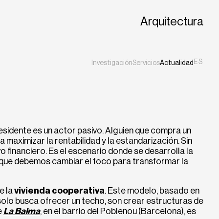
Arquitectura
ES
Investigación
Servicios
Actualidad
EN
CA
 residente es un actor pasivo. Alguien que compra un
maximizar la rentabilidad y la estandarización. Sin
o financiero. Es el escenario donde se desarrolla la
ue debemos cambiar el foco para transformar la
e la
vivienda cooperativa
. Este modelo, basado en
 solo busca ofrecer un techo, son crear estructuras de
e
La Balma
, en el barrio del Poblenou (Barcelona), es