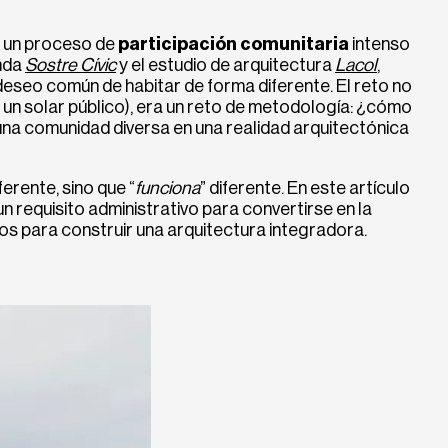
e un proceso de
participación comunitaria
intenso
enda
Sostre Cívic
y el estudio de arquitectura
Lacol
,
seo común de habitar de forma diferente. El reto no
 un solar público), era un reto de metodología: ¿cómo
una comunidad diversa en una realidad arquitectónica
iferente, sino que “
funciona
” diferente. En este artículo
n requisito administrativo para convertirse en la
s para construir una arquitectura integradora.