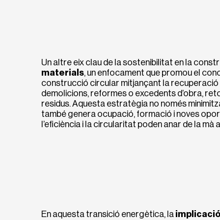
Un altre eix clau de la sostenibilitat en la const
materials
, un enfocament que promou el co
construcció circular mitjançant la recuperació
demolicions, reformes o excedents d’obra, retor
residus. Aquesta estratègia no només minimitza
també genera ocupació, formació i noves oport
l’eficiència i la circularitat poden anar de la mà
En aquesta transició energètica, la
implicació