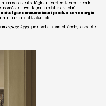
m una de les estratègies més efectives per reduir
o és només renovar façanes o interiors, sinó
 habitatges consumeixen i produeixen energia
,
orn més resilient i saludable.
una
metodologia
que combina anàlisi tècnic, respecte