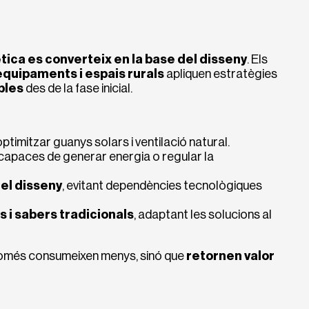
tica es converteix en la base del disseny
. Els
equipaments i espais rurals
apliquen estratègies
bles
des de la fase inicial.
ptimitzar guanys solars i ventilació natural.
 capaces de generar energia o regular la
el disseny
, evitant dependències tecnològiques
i sabers tradicionals
, adaptant les solucions al
omés consumeixen menys, sinó que
retornen valor