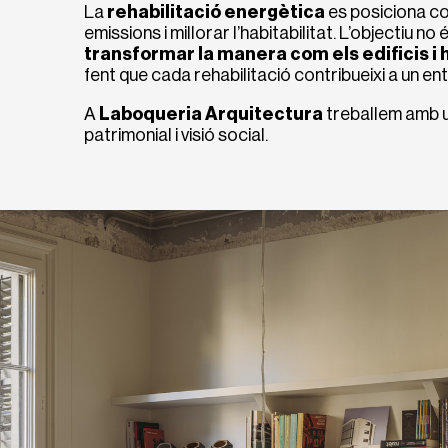
La
rehabilitació energètica
es posiciona co
emissions i millorar l’habitabilitat. L’objectiu n
transformar la manera com els edificis i
fent que cada rehabilitació contribueixi a un ent
A
Laboqueria Arquitectura
treballem amb 
patrimonial i visió social.