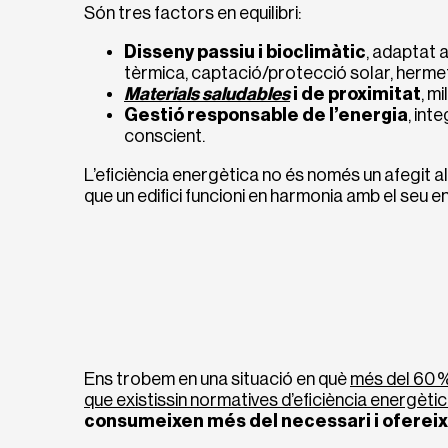
Són tres factors en equilibri:
Disseny passiu i bioclimàtic
, adaptat a
tèrmica, captació/protecció solar, hermeti
Materials saludables
i de proximitat
, m
Gestió responsable de l’energia
, int
conscient.
L’eficiència energètica no és només un afegit a
que un edifici funcioni en harmonia amb el seu e
Ens trobem en una situació en què
més del 60 %
que existissin normatives d’eficiència energèti
consumeixen més del necessari i ofereixe