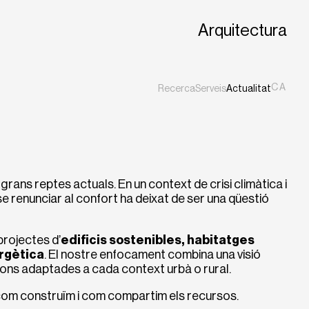
Arquitectura
CA
Recerca
Serveis
Actualitat
ES
EN
 grans reptes actuals. En un context de crisi climàtica i
se renunciar al confort ha deixat de ser una qüestió
rojectes d’
edificis sostenibles, habitatges
ergètica
. El nostre enfocament combina una visió
cions adaptades a cada context urbà o rural.
 com construïm i com compartim els recursos.