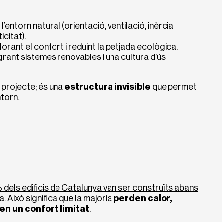
 l’entorn natural (orientació, ventilació, inèrcia
citat).
illorant el confort i reduint la petjada ecològica.
egrant sistemes renovables i una cultura d’ús
l projecte; és una
estructura invisible
que permet
ntorn.
 dels edificis de Catalunya van ser construïts abans
ca
. Això significa que la majoria
perden calor,
n un confort limitat
.