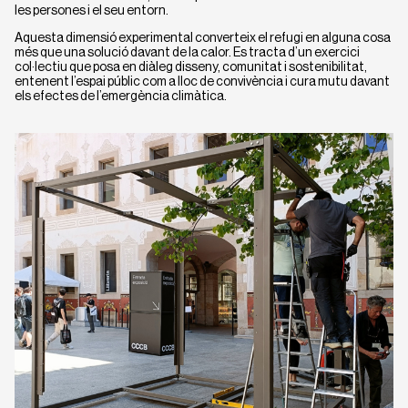
les persones i el seu entorn.
Aquesta dimensió experimental converteix el refugi en alguna cosa
més que una solució davant de la calor. Es tracta d’un exercici
col·lectiu que posa en diàleg disseny, comunitat i sostenibilitat,
entenent l’espai públic com a lloc de convivència i cura mutu davant
els efectes de l’emergència climàtica.