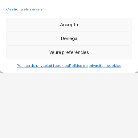
Gestiona els serveis
Accepta
Denega
Veure preferències
Política de privacitat i cookies
Política de privacitat i cookies
Bruc, 13 1-1
08010 Barcelona
C/ Urgell 57 baixos,
25300 Tàrrega
info@laboqueria.net
932 120 956
LinkedIn
Instagram
Política de privacitat i cookies