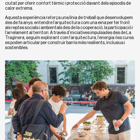
ciutat per oferir confort tèrmic i protecció davant dels episodis de
calor extrema.
Aquesta experiència reforça una línia de treball que desenvolupem
des de fa anys: entendre l’arquitectura com una eina per fer front
als reptes socials i ambientals des de la cooperació, la participació i
l’arrelament al territori. A través d’iniciatives impulsades des de La
Traginera, seguim explorant com l’arquitectura, l’energia i les cures
es poden articular per construir barris més resilients, inclusius i
sostenibles.