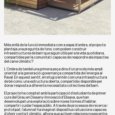
Més enllà de la funció immediata com a espai d’ombra, el projecte
planteja una pregunta de fons: com podem construir
infraestructures de barri que siguin útils per a la vida quotidiana,
compartides per la comunitat i capaces de respondre als impactes
del canvi climàtic?
L’Ombra és també una primera peça dins d’un procés més ampli
orientat a la generació i governança compartida de l’energia al
Raval. En aquest sentit, el refugi s’entén com una infraestructura
de bé comú: una estructura oberta, compartida i disponible per
donar resposta a diferents necessitats col·lectives del barri.
El projecte ha comptat amb la participació d’estudiants de primer
curs del Grau en Disseny i Innovació d’Elisava, que han
desenvolupat una exploració sobre noves formes d’habitar,
compartir i cuidar l’espai públic. A través de processos de recerca i
prototipat, l’alumnat ha imaginat dispositius i situacions capaces
d’oferir confort climàtic, alhora que activen relacions noves entre