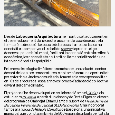
Des de
Laboqueria Arquitectura
hem participat activament en
el desenvolupament del projecte, assumint la coordinació de la
formació, la direcció i lexecució del procés. La nostra tasca ha
consistit a acompanyar el treball de
recerca
i aprenentatge
desenvolupat amb l’alumnat, facilitant la connexió entre la reflexió
acadèmica, les necessitats del territori i la materialització d’una
intervenció real a l’espai públic.
Entenem els refugis climàtics no només com una solució tècnica
davant de les altes temperatures, sinó també com una oportunitat
per enfortir els vincles comunitaris, fomentar la coresponsabilitat
en l’ús dels recursos i assajar noves formes d’adaptació col·lectiva
davant del canvi climàtic.
El projecte s’ha desenvolupat en col·laboració amb el
CCCB
i els
estudiants
d’Elisava
, a partir d’un disseny de Berta Bigas en el marc
del programa de Ombrejat Efímer, i amb el suport de
Pla de Barris de
Barcelona
, ​​
Persianes Barcelona
i
SUD Renovables
. S’ha incorporat
també a la
Xarxa de Refugis Climàtics
de Barcelona, ​​una iniciativa
municipal que compta amb més de 500 espais distribuïts per tota la