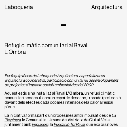
Laboqueria
Arquitectura
Refugi climàtic comunitari al Raval
L'Ombra
Per l’equip tècnic de Laboqueria Arquitectura, especialitzat en
arquitectura cooperativa, participació comunitària i desenvolupament
de projectes d’impacte social i ambiental des del 2009
CA
EN
ES
Aquest estiu s’ha instal·lat al Raval
L’Ombra
, un refugi climàtic
comunitari concebut com un espai de descans, trobada i protecció
davant dels efectes cada cop més intensos de la calor a l’espai
públic.
La iniciativa forma part d’un procés més ampli impulsat des de
La
Traginera
, la Comunalitat Urbana del districte de Ciutat Vella,
juntament amb
Impulsem
i la
Fundació Tot Raval
, que explora noves