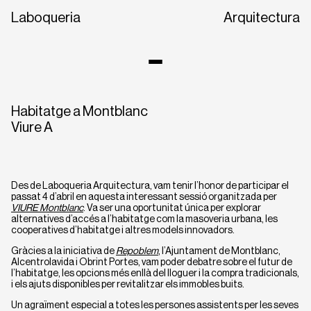
Laboqueria
Arquitectura
Habitatge a Montblanc
Viure A
Des de Laboqueria Arquitectura, vam tenir l’honor de participar el
passat 4 d’abril en aquesta interessant sessió organitzada per
VIURE Montblanc
. Va ser una oportunitat única per explorar
CA
EN
ES
alternatives d’accés a l’habitatge com la masoveria urbana, les
cooperatives d’habitatge i altres models innovadors.
Gràcies a la iniciativa de
Repoblem
, l’Ajuntament de Montblanc,
Alcentrolavida i Obrint Portes, vam poder debatre sobre el futur de
l’habitatge, les opcions més enllà del lloguer i la compra tradicionals,
i els ajuts disponibles per revitalitzar els immobles buits.
Un agraïment especial a totes les persones assistents per les seves