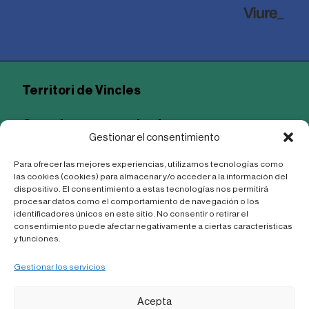
Territori de Vincles
Conexiones comunitarias
Gestionar el consentimiento
para resolver los desafíos del mundo rural
a través del programa Territori de Vincles.
Para ofrecer las mejores experiencias, utilizamos tecnologías como
las cookies (cookies) para almacenar y/o acceder a la información del
dispositivo. El consentimiento a estas tecnologías nos permitirá
procesar datos como el comportamiento de navegación o los
identificadores únicos en este sitio. No consentir o retirar el
consentimiento puede afectar negativamente a ciertas características
y funciones.
Gestionar los servicios
Acepta