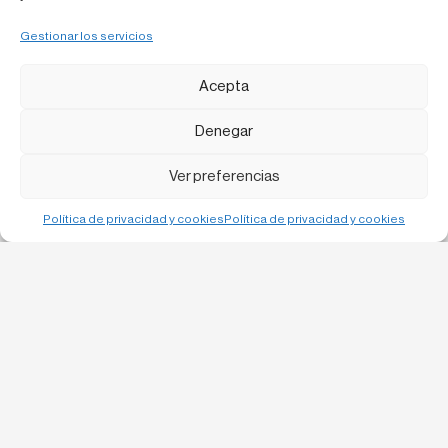
Gestionar los servicios
Acepta
Denegar
Ver preferencias
Política de privacidad y cookies
Política de privacidad y cookies
Bruc, 13 1-1
08010 Barcelona
C/ Urgell 57 baixos,
25300 Tàrrega
info@laboqueria.net
932 120 956
LinkedIn
Instagram