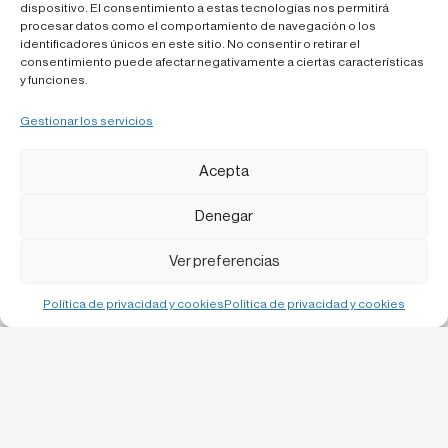
dispositivo. El consentimiento a estas tecnologías nos permitirá
procesar datos como el comportamiento de navegación o los
Podéis leer el artículo completo en el siguiente
enlace
.
identificadores únicos en este sitio. No consentir o retirar el
consentimiento puede afectar negativamente a ciertas características
y funciones.
Gestionar los servicios
Acepta
Denegar
Ver preferencias
Política de privacidad y cookies
Política de privacidad y cookies
Bruc, 13 1-1
08010 Barcelona
C/ Urgell 57 baixos,
25300 Tàrrega
info@laboqueria.net