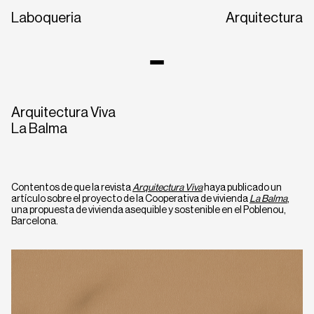
Laboqueria
Arquitectura
Arquitectura Viva
La Balma
Contentos de que la revista
Arquitectura Viva
haya publicado un
artículo sobre el proyecto de la Cooperativa de vivienda
La Balma
,
una propuesta de vivienda asequible y sostenible en el Poblenou,
CA
EN
ES
Barcelona.